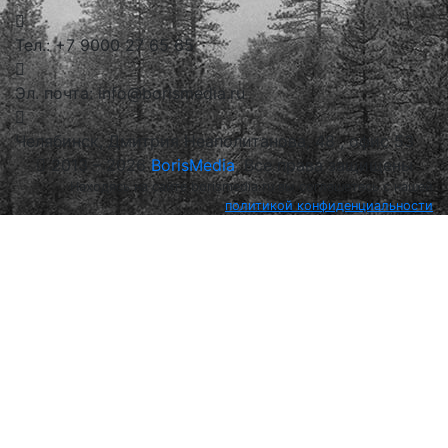
Тел.: +7 9000 27 65 65
Эл. почта: info@borismedia.ru
Челябинск, Дмитрия Неаполитанова, 48 , офис 53
2013 – 2026
BorisMedia
, Все права защищены
Находясь на сайте borismedia.ru вы соглашетесь с нашей
политикой конфиденциальности